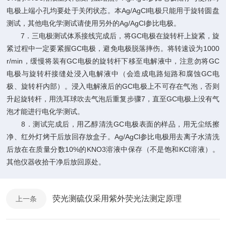
电极上端小孔均要处于关闭状态。本Ag/AgCl电极只能用于旋转圆盘
测试，其他电化学测试请使用另外的Ag/AgCl参比电极。
7．三电极测试体系接线完成后，将GC电极在旋转杆上旋紧，旋
紧过程中一定要紧握GC电极，避免电极脱落摔伤。将转速设为1000
r/min，缓慢将装有GC电极的旋转杆下移至电解液中，注意勿将GC
电极与旋转杆接缝处浸入电解液中（会造成电路短路和腐蚀GC电
极、旋转杆内部）。浸入电解液后的GC电极上不可存在气泡，否则
升起旋转杆，用洗耳球吹去气泡后重复步骤7，直至GC电极上没有气
泡才能进行电化学测试。
8．测试完成后，用乙醇清洗GC电极表面的样品，用无尘纸擦
净、红外灯烤干后放回存放盒子。Ag/AgCl参比电极用去离子水清洗
后放在在质量分数10%的KNO3溶液中保存（不是饱和KCl溶液）。
其他仪器收拾干净后放回原处。
荧光测硫仪采用紫外荧光法测定原理
上一条