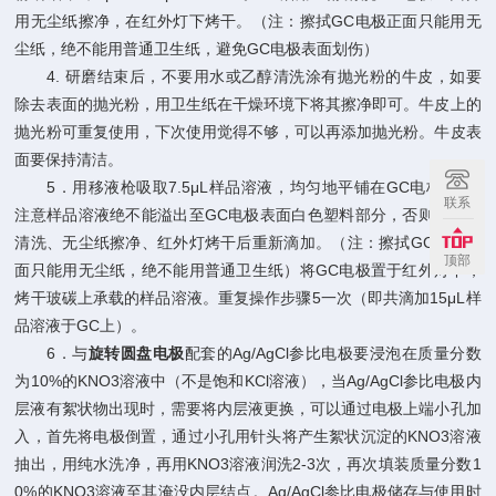
用无尘纸擦净，在红外灯下烤干。（注：擦拭GC电极正面只能用无
尘纸，绝不能用普通卫生纸，避免GC电极表面划伤）
4. 研磨结束后，不要用水或乙醇清洗涂有抛光粉的牛皮，如要
除去表面的抛光粉，用卫生纸在干燥环境下将其擦净即可。牛皮上的
抛光粉可重复使用，下次使用觉得不够，可以再添加抛光粉。牛皮表
面要保持清洁。
5．用移液枪吸取7.5μL样品溶液，均匀地平铺在GC电极GC上
联系
注意样品溶液绝不能溢出至GC电极表面白色塑料部分，否则用乙醇
清洗、无尘纸擦净、红外灯烤干后重新滴加。（注：擦拭GC电极正
顶部
面只能用无尘纸，绝不能用普通卫生纸）将GC电极置于红外灯下，
烤干玻碳上承载的样品溶液。重复操作步骤5一次（即共滴加15μL样
品溶液于GC上）。
6．与
旋转圆盘电极
配套的Ag/AgCl参比电极要浸泡在质量分数
为10%的KNO3溶液中（不是饱和KCl溶液），当Ag/AgCl参比电极内
层液有絮状物出现时，需要将内层液更换，可以通过电极上端小孔加
入，首先将电极倒置，通过小孔用针头将产生絮状沉淀的KNO3溶液
抽出，用纯水洗净，再用KNO3溶液润洗2-3次，再次填装质量分数1
0%的KNO3溶液至其淹没内层结点。Ag/AgCl参比电极储存与使用时