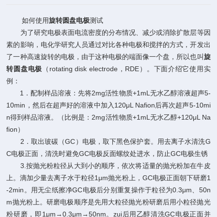
如何使用
旋转圆盘电极
测试
为了研究电极表面电流密度的分布情况、减少或消除扩散层等因
素的影响，电化学研究人员通过对比各种电极和搅拌的方式，开发出
了一种高速旋转的电极，由于这种电极的端面像一个盘，所以也叫
旋
转圆盘电极
（rotating disk electrode，RDE）。下面介绍它使用实
例：
1．配制样品溶液：先将2mg活性物质+1mL无水乙醇溶液超声5-
10min，然后在超声好的溶液中加入120μL Nafion后再次超声5-10mi
n得到样品溶液。（比例是：2mg活性物质+1mL无水乙醇+120μL Na
fion）
2．取出玻碳（GC）电极，取下黑色保护套。用去离子水清洗G
C电极正面，清洗时避免GC电极反面螺纹处进水，防止GC电极生锈
3.按抛光粉粒径从大到小的顺序，依次将适量的抛光粉加在牛皮
上。滴加少量去离子水于粒径1μm抛光粉上，GC电极正面朝下研磨1
-2min。用无尘纸擦净GC电极后分别重复操作于粒径为0.3μm、50n
m抛光粉上。研磨电极顺序是先用大粒径抛光粉研磨后用小粒径抛光
粉研磨，即1μm→0.3μm→50nm。zui后用乙醇清洗GC电极正面并