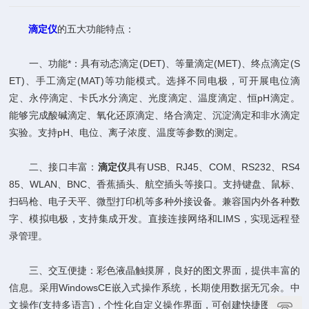
滴定仪
的五大功能特点：
一、功能*：具有动态滴定(DET)、等量滴定(MET)、终点滴定(S
ET)、手工滴定(MAT)等功能模式。选择不同电极，可开展电位滴
定、永停滴定、卡氏水分滴定、光度滴定、温度滴定、恒pH滴定。
能够完成酸碱滴定、氧化还原滴定、络合滴定、沉淀滴定和非水滴定
实验。支持pH、电位、离子浓度、温度等参数的测定。
二、接口丰富：
滴定仪
具有USB、RJ45、COM、RS232、RS4
85、WLAN、BNC、香蕉插头、航空插头等接口。支持键盘、鼠标、
扫码枪、电子天平、微型打印机等多种外接设备。兼容国内外各种数
字、模拟电极，支持集成开发。直接连接网络和LIMS，实现远程登
录管理。
三、交互便捷：彩色液晶触摸屏，良好的图文界面，提供丰富的
信息。采用WindowsCE嵌入式操作系统，长期使用数据无冗余。中
文操作(支持多语言)，个性化自定义操作界面，可创建快捷图标。对