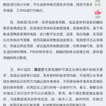
数据进行统计分析，可生成多种格式报告并存储，报告可发送至USB
联系
存储器、工作站或打印输出。
顶部
四、高精度/高分辨：采用低膨胀系数、低温度体积误差的硼硅
硬质玻璃滴定管，实现滴定管体积高精度馈液，馈液精度高。基于高
集成度陶瓷基测控电路，设计数字化光度、温度、电位电极，实现原
位光热电信号测量。使用高频采样数据滤波算法、双精度浮点运算模
式、高速运算处理器，保证超高有效数据位数，结果准确可靠。采用
先进的神经网络，PID控制等算法，精确控制终点馈液过程，获得最
准确的终点数值。
五、审计追踪：
滴定仪
无需电脑即可满足法律法规中的相关要
求，实现全流程审计追踪。具有密码时效管理功能，可使用口令登录
或生物特征识别等方式确认操作者身份，不同身份操作者具有其相应
级别操作权限，在滴定仪上进行的每一步操作行为、备注，都被自动
存储在工作日志中并可以分级显示、查询。每个测定数据都会被保
存，与该数据相关的所有信息，如：操作人员、操作时间、实验过
程、使用设备均可被追溯，针对数据的修改也同时被记录。