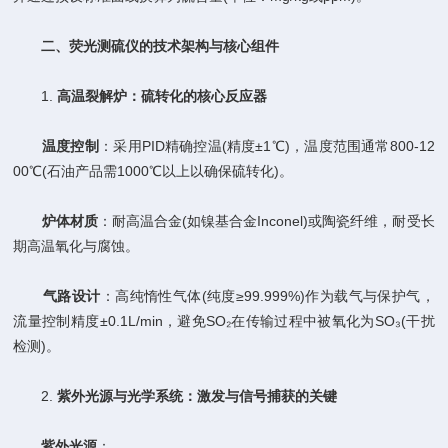
​
​二、荧光测硫仪的技术架构与核心组件​
1. ​
​高温裂解炉：硫转化的核心反应器​
​
​温度控制​
​：采用PID精确控温(精度±1℃)，温度范围通常800-12
00℃(石油产品需1000℃以上以确保硫转化)。
​
​炉体材质​
​：耐高温合金(如镍基合金Inconel)或陶瓷纤维，耐受长
期高温氧化与腐蚀。
​
​气路设计​
​：高纯惰性气体(纯度≥99.999%)作为载气与保护气，
流量控制精度±0.1L/min，避免SO₂在传输过程中被氧化为SO₃(干扰
检测)。
2. ​
​紫外光源与光学系统：激发与信号捕获的关键​
​
​紫外光源​
​：