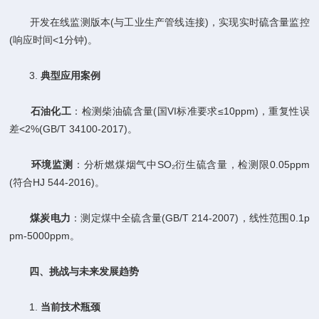
开发在线监测版本(与工业生产管线连接)，实现实时硫含量监控
(响应时间<1分钟)。
3. ​
​典型应用案例​
​
​石油化工​
​：检测柴油硫含量(国VI标准要求≤10ppm)，重复性误
差<2%(GB/T 34100-2017)。
​
​环境监测​
​：分析燃煤烟气中SO₂衍生硫含量，检测限0.05ppm
(符合HJ 544-2016)。
​
​煤炭电力​
​：测定煤中全硫含量(GB/T 214-2007)，线性范围0.1p
pm-5000ppm。
​
​四、挑战与未来发展趋势​
1. ​
​当前技术瓶颈​