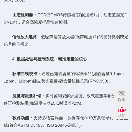
dOxy 100)。
​
​固态检测器​
​：CCD或CMOS传感器(搭配滤光片)，动态范围宽(1
0⁴-10⁵)，适合高浓度样品快速检测。
​
​信号放大电路​
​：低噪声运算放大器(噪声电压<1μV)提升微弱荧光
信号的信噪比。
4. ​
​数据处理与控制系统：精准定量的核心​
​
​标准曲线校准​
​：通过已知硫含量的标准样品(如硫含量0.1ppm、
1ppm、10ppm)建立荧光强度-硫含量线性关系(R²>0.999)。
​
​温度与流量补偿​
​：实时监测裂解炉温度、载气流速等参数，自动
联系
修正检测结果(如温度波动±5℃时误差<2%)。
顶部
​
​软件功能​
​：支持多语言界面、数据存储(≥10万条记录)、报告生
成(符合ASTM D5453、ISO 20846等标准)。