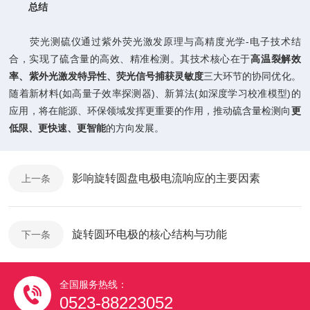
​
​总结​
荧光测硫仪通过紫外荧光激发原理与高精度光学-电子技术结
合，实现了硫含量的高效、精准检测。其技术核心在于​
​高温裂解效
率、紫外光激发特异性、荧光信号捕获灵敏度​
​三大环节的协同优化。
随着新材料(如高量子效率探测器)、新算法(如深度学习校准模型)的
应用，将在能源、环保领域发挥更重要的作用，推动硫含量检测向​
​更
低限、更快速、更智能​
​的方向发展。
影响旋转圆盘电极电流响应的主要因素
上一条
旋转圆环电极的核心结构与功能
下一条
全国服务热线：
0523-88223052