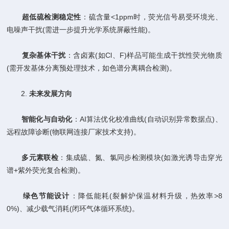
​
​超低硫检测稳定性​
​：硫含量<1ppm时，荧光信号易受环境光、
电噪声干扰(需进一步提升光学系统屏蔽性能)。
​
​复杂基体干扰​
​：含卤素(如Cl、F)样品可能生成干扰性荧光物质
(需开发基体分离预处理技术，如色谱分离耦合检测)。
2. ​
​未来发展方向​
​
​智能化与自动化​
​：AI算法优化校准曲线(自动识别异常数据点)、
远程故障诊断(物联网连接厂家技术支持)。
​
​多元素联检​
​：集成硫、氮、氯同步检测模块(如激光诱导击穿光
谱+紫外荧光复合检测)。
​
​绿色节能设计​
​：降低能耗(裂解炉保温材料升级，热效率>8
0%)、减少载气消耗(闭环气体循环系统)。