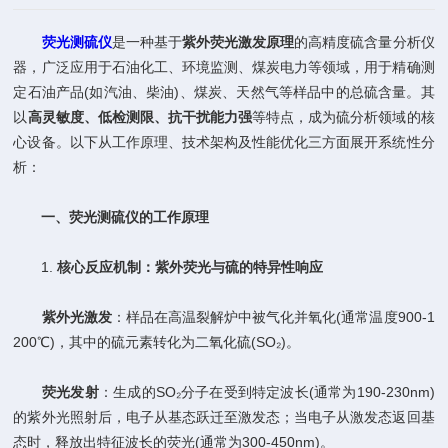
荧光测硫仪
是一种基于​
​紫外荧光激发原理​
​的高精度硫含量分析仪
器，广泛应用于石油化工、环境监测、煤炭电力等领域，用于精确测
定石油产品(如汽油、柴油)、煤炭、天然气等样品中的总硫含量。其
以​
​高灵敏度、低检测限、抗干扰能力强​
​等特点，成为硫分析领域的核
心设备。以下从工作原理、技术架构及性能优化三方面展开系统性分
析：
​
​一、荧光测硫仪的工作原理​
1. ​
​核心反应机制：紫外荧光与硫的特异性响应​
​
​紫外光激发​
​：样品在高温裂解炉中被气化并氧化(通常温度900-1
200℃)，其中的硫元素转化为二氧化硫(SO₂)。
​
​荧光发射​
​：生成的SO₂分子在受到特定波长(通常为190-230nm)
的紫外光照射后，电子从基态跃迁至激发态；当电子从激发态返回基
态时，释放出特征波长的荧光(通常为300-450nm)。