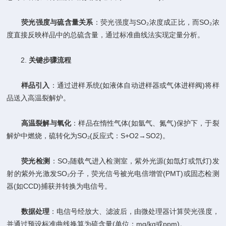
​
​荧光强度与硫含量关系​
​：荧光强度与SO₂浓度成正比，而SO₂浓
度直接反映样品中的总硫含量，通过标准曲线法实现定量分析。
2. ​
​关键步骤流程​
​
​样品引入​
​：通过进样系统(如液体自动进样器或气体进样阀)将样
品送入高温裂解炉。
​
​高温裂解与氧化​
​：样品在惰性气体(如氩气、氮气)保护下，于裂
解炉中燃烧，硫转化为SO₂(反应式：S+O2​→SO2​)。
​
​荧光检测​
​：SO₂随载气进入检测室，紫外光源(如氙灯或氘灯)发
射的紫外光激发SO₂分子，荧光信号被光电倍增管(PMT)或固态检测
器(如CCD)捕获并转换为电信号。
​
​数据处理​
​：电信号经放大、滤波后，由微处理器计算荧光强度，
并通过预设标准曲线换算为硫含量(单位：mg/kg或ppm)。