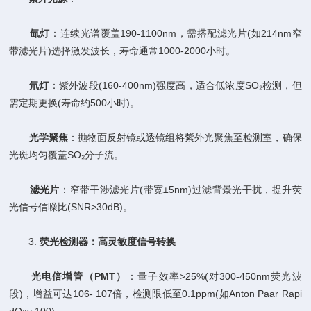
​
​氙灯​
​：连续光谱覆盖190-1100nm，需搭配滤光片(如214nm窄
带滤光片)选择激发波长，寿命通常1000-2000小时。
​
​氘灯​
​：紫外波段(160-400nm)强度高，适合低浓度SO₂检测，但
需定期更换(寿命约500小时)。
​
​光学聚焦​
​：抛物面反射镜或透镜组将紫外光聚焦至检测室，确保
光斑均匀覆盖SO₂分子流。
​
​滤光片​
​：窄带干涉滤光片(带宽±5nm)过滤背景光干扰，提升荧
光信号信噪比(SNR>30dB)。
3. ​
​荧光检测器：高灵敏度信号转换​
​
​光电倍增管（PMT）​
​：量子效率>25%(对300-450nm荧光波
段)，增益可达106- 107倍，检测限低至0.1ppm(如Anton Paar Rapi