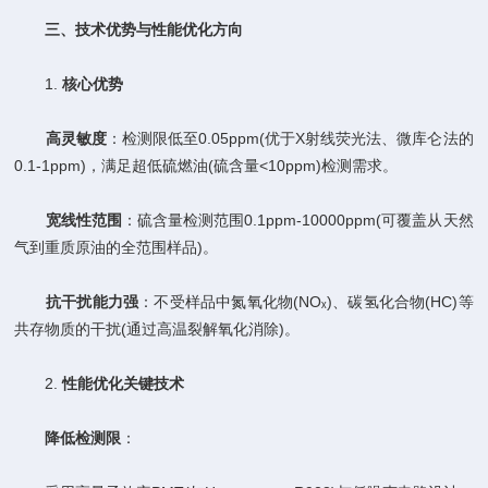
​
​三、技术优势与性能优化方向​
1. ​
​核心优势​
​
​高灵敏度​
​：检测限低至0.05ppm(优于X射线荧光法、微库仑法的
0.1-1ppm)，满足超低硫燃油(硫含量<10ppm)检测需求。
​
​宽线性范围​
​：硫含量检测范围0.1ppm-10000ppm(可覆盖从天然
气到重质原油的全范围样品)。
​
​抗干扰能力强​
​：不受样品中氮氧化物(NOₓ)、碳氢化合物(HC)等
共存物质的干扰(通过高温裂解氧化消除)。
2. ​
​性能优化关键技术​
​
​降低检测限​
​：