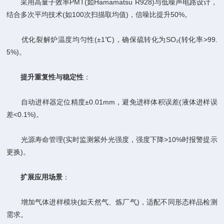
采用高量子效率PMT(如Hamamatsu R928)与低噪声电路设计，
结合多次平均技术(如100次扫描取均值)，信噪比提升50%。
优化裂解炉温度均匀性(±1℃)，确保硫转化为SO₂(转化率>99.
5%)。
​
​提升重复性与稳定性​
​：
自动进样器定位精度±0.01mm，避免进样体积误差(液体进样误
差<0.1%)。
光源寿命管理(实时监测紫外光强度，强度下降>10%时报警提示
更换)。
​
​扩展应用场景​
​：
增加气体进样模块(如天然气、炼厂气)，适配不同形态样品检测
需求。