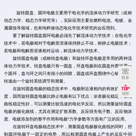
旋转圆盘、圆环电极主要用于电化学的流体动力学研究（或称
动态力学、稳态力学研究等），实际应用主要在燃料电池、电镀、金
属腐蚀等领域，也有纯粹做动态电化学技术研究的会应用到。
要了解旋转圆盘圆环电极必须先了解流体动力学技术：在电化学
技术中，若电极相对于电解质溶液保持静止不动，称静止电极技术；
若电极和电解质溶液相对运动，称流体动力学技术。
旋转圆盘电极（或称转盘电极）和旋转环盘电极是常用的两种流
体动力学技术。转盘电极只有一圆盘，环盘电极则在圆盘外围设置一
个圆环，盘与环之间只有很小的间隙，圆盘或环盘围绕中心轴旋转，
联系
转速由一个旋转系统调节和测量。
在旋转圆盘电极的稳态技术中，电极附近液相内的有效扩散层厚
顶部
度，因而旋转圆盘电极比静止电极有以下优点：浓差极化稳定，极化
曲线稳定性好，可以测量比较迅速的电化学反应。所以测量旋转圆盘
电极的极化曲线，尤其在测定扩散系数、反应得失电子数、反应物浓
度、电镀添加剂的整平作用和电极*力学参数等方面有广泛的应用。
在旋转环盘电极稳态技术中，测量圆盘电极极化曲线的同时，控
制圆环电极于一固定的电势，用以检测圆盘电极上产生的反应中间