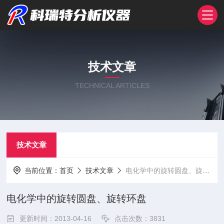
技术文章
TECHNICAL ARTICLES
技术文章
当前位置：
首页
技术文章
电化学中的旋转圆盘、旋转环盘
电化学中的旋转圆盘、旋转环盘
更新时间：2013-04-16
点击次数：3831