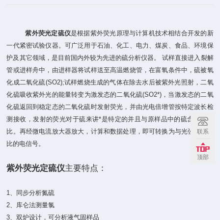
紫外荧光定硫仪
是根据紫外荧光原理与计算机技术相结合开发的新
一代紧密试验仪器。可广泛用于石油、化工、电力、煤炭、食品、环境保
护及其它领域，是目前国内外较为先进的硫分析仪器。 试样直接进入裂解
管或进样舟中，由进样器将试样送至高温燃烧管，在富氧条件中，硫被氧
化成二氧化硫(SO2);试样燃烧生成的气体在除去水后被紫外光照射，二氧
化硫吸收紫外光的能量转变为激发态的二氧化硫(SO2*)，当激发态的二氧
化硫返回到稳定态的二氧化硫时发射荧光，并由光电倍增管按特定波长检
测接收，发射的荧光对于硫来讲*是特定的并且与原样品中的硫含量成正
比。再经微电流放大器放大，计算和数据处理，即可转换为与光强度成正
联系
比的电信号。
顶部
紫外荧光定硫仪
主要特点：
1、同步分析氮硫
2、库仑法测量氯
3、双炉设计，可分析液气固样品