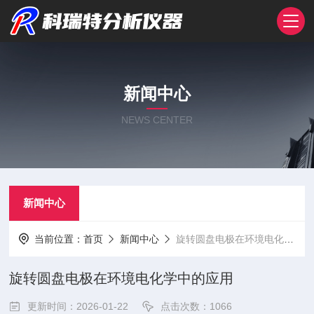
新闻中心
NEWS CENTER
新闻中心
当前位置：
首页
新闻中心
旋转圆盘电极在环境电化学中的应用
旋转圆盘电极在环境电化学中的应用
更新时间：2026-01-22
点击次数：1066