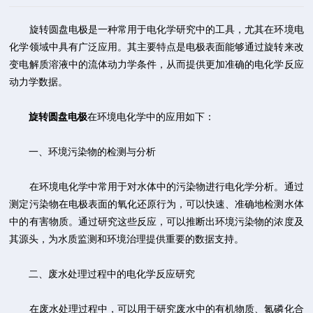
旋转圆盘电极是一种常用于电化学研究中的工具，尤其在环境电
化学领域中具有广泛应用。其主要特点是电极表面能够通过旋转来改
变电解质溶液中的流体动力学条件，从而提供更加准确的电化学反应
动力学数据。
旋转圆盘电极
在环境电化学中的应用如下：
一、环境污染物的检测与分析
在环境电化学中常用于对水体中的污染物进行电化学分析。通过
测定污染物在电极表面的氧化还原行为，可以快速、准确地检测水体
中的有害物质。通过研究这些反应，可以推断出环境污染物的浓度及
其源头，为水质监测和环境治理提供重要的数据支持。
二、废水处理过程中的电化学反应研究
在废水处理过程中，可以用于研究废水中的有机物质、氮磷化合