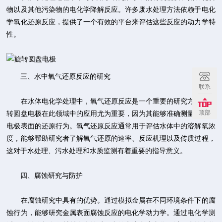
物以及其他污染物的电化学降解反应。许多废水处理方法依赖于电化
学氧化还原反应，提供了一个有效的平台来评估这些反应的动力学特
性。
三、水中氧气还原反应的研究
联系
在水体电化学处理中，氧气还原反应是一个重要的研究方向。旋
顶部
转圆盘电极在此领域中的应用尤为重要，因为其能够准确测量氧气在
电极表面的还原行为。氧气还原反应通常用于评估水体中的溶解氧浓
度，能够帮助研究者了解氧气还原的速率、反应机理以及传质过程，
这对于水处理、污水处理和水质监测有着重要的指导意义。
四、腐蚀研究与防护
在腐蚀研究中具有的优势。通过模拟金属在不同环境条件下的腐
蚀行为，能够研究金属表面腐蚀反应的电化学动力学。通过电化学测