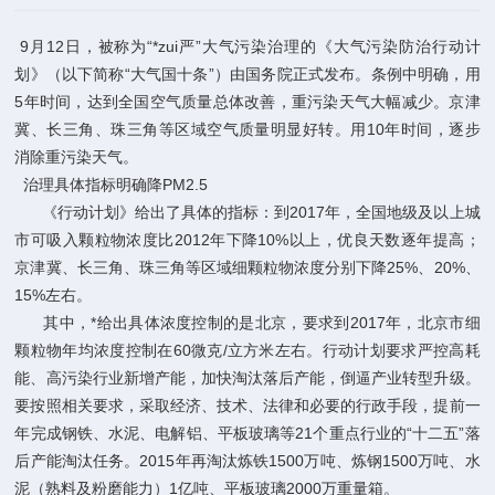
9月12日，被称为“*zui严”大气污染治理的《大气污染防治行动计
划》（以下简称“大气国十条”）由国务院正式发布。条例中明确，用
5年时间，达到全国空气质量总体改善，重污染天气大幅减少。京津
冀、长三角、珠三角等区域空气质量明显好转。用10年时间，逐步
消除重污染天气。
治理具体指标明确降PM2.5
《行动计划》给出了具体的指标：到2017年，全国地级及以上城
市可吸入颗粒物浓度比2012年下降10%以上，优良天数逐年提高；
京津冀、长三角、珠三角等区域细颗粒物浓度分别下降25%、20%、
15%左右。
其中，*给出具体浓度控制的是北京，要求到2017年，北京市细
颗粒物年均浓度控制在60微克/立方米左右。行动计划要求严控高耗
能、高污染行业新增产能，加快淘汰落后产能，倒逼产业转型升级。
要按照相关要求，采取经济、技术、法律和必要的行政手段，提前一
年完成钢铁、水泥、电解铝、平板玻璃等21个重点行业的“十二五”落
后产能淘汰任务。2015年再淘汰炼铁1500万吨、炼钢1500万吨、水
泥（熟料及粉磨能力）1亿吨、平板玻璃2000万重量箱。