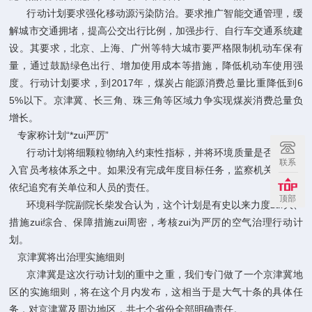
行动计划要求强化移动源污染防治。要求推广智能交通管理，缓
解城市交通拥堵，提高公交出行比例，加强步行、自行车交通系统建
设。其要求，北京、上海、广州等特大城市要严格限制机动车保有
量，通过鼓励绿色出行、增加使用成本等措施，降低机动车使用强
度。行动计划要求，到2017年，煤炭占能源消费总量比重降低到6
5%以下。京津冀、长三角、珠三角等区域力争实现煤炭消费总量负
增长。
专家称计划“*zui严厉”
行动计划将细颗粒物纳入约束性指标，并将环境质量是否改善纳
联系
入官员考核体系之中。如果没有完成年度目标任务，监察机关要依法
依纪追究有关单位和人员的责任。
顶部
环境科学院副院长柴发合认为，这个计划是有史以来力度zui大、
措施zui综合、保障措施zui周密，考核zui为严厉的空气治理行动计
划。
京津冀将出治理实施细则
京津冀是这次行动计划的重中之重，我们专门做了一个京津冀地
区的实施细则，将在这个月内发布，这相当于是大气十条的具体任
务，对京津冀及周边地区，共七个省份全部明确责任。