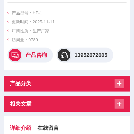
料隔离。盘电极通常用被研究的材料制成，环电极一般用铂或金
制成。旋转环——盘电极特别适用于研究电极反应的中间产物，
产品型号：HP-1
对于研究电极过程作用机理也很有用处，因而在金属腐蚀的过程
更新时间：2025-11-11
研究、化学电源、电分析化学和电有机合成方面得到了广泛的应
用。
厂商性质：生产厂家
访问量：9780
产品咨询
13952672605
产品分类
相关文章
详细介绍
在线留言