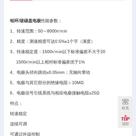
铂环/玻碳盘电极
性能参数：
1、转速范围：50～8000r/ｍin
2、精度：测速精度可达0.5%±1个字（满度）
3、转速稳定度：1500r/ｍin以下标准偏差不大于20
1500r/ｍin以上相对标准偏差优于1%
4、电极头径向跳动≤0.05mm；无轴向窜动
5、电极与其它部分的绝缘电阻＞10MΩ
6、电极信号引线系统与相应电极接触电阻≤25Ω
特点：
联系
转速稳定
连续可调
顶部
可通过外设控制