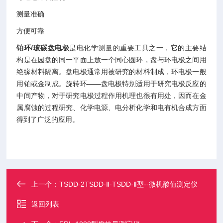
测量准确
方便可靠
铂环/玻碳盘电极
是电化学测量的重要工具之一，它的主要结
构是在园盘的同一平面上放一个同心圆环，盘与环电极之间用
绝缘材料隔离。盘电极通常用被研究的材料制成，环电极一般
用铂或金制成。旋转环——盘电极特别适用于研究电极反应的
中间产物，对于研究电极过程作用机理也很有用处，因而在金
属腐蚀的过程研究、化学电源、电分析化学和电有机合成方面
得到了广泛的应用。
上一个：
TSDD-2TSDD-Ⅱ-TSDD-Ⅱ型--微机酸值测定仪
返回列表